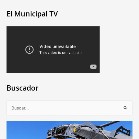
El Municipal TV
Buscador
B
u
s
c