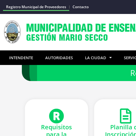
Ir
Registro Municipal de Proveedores
Contacto
al
contenido
INTENDENTE
AUTORIDADES
LA CIUDAD
SERVI
R
Requisitos
Planilla 
para la
Inscripció