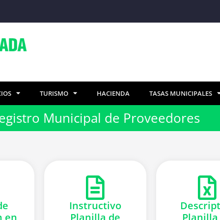
CIOS
TURISMO
HACIENDA
TASAS MUNICIPALES
egistro Municipal de Proveedores
de
Instructivo
Descript
n en
Planilla de
Planilla