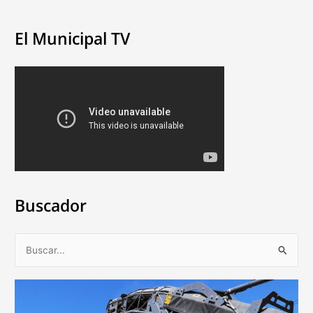
El Municipal TV
Buscador
B
u
s
c