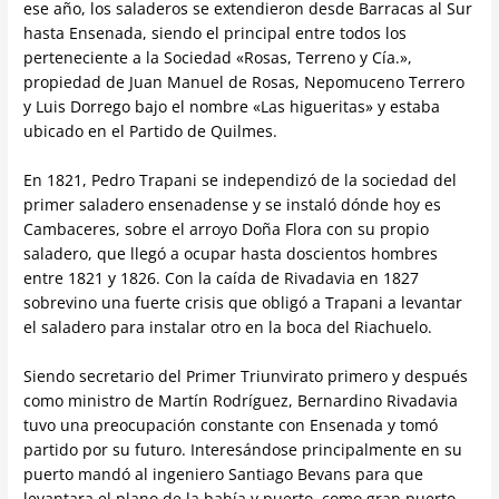
ese año, los saladeros se extendieron desde Barracas al Sur
hasta Ensenada, siendo el principal entre todos los
perteneciente a la Sociedad «Rosas, Terreno y Cía.»,
propiedad de Juan Manuel de Rosas, Nepomuceno Terrero
y Luis Dorrego bajo el nombre «Las higueritas» y estaba
ubicado en el Partido de Quilmes.
En 1821, Pedro Trapani se independizó de la sociedad del
primer saladero ensenadense y se instaló dónde hoy es
Cambaceres, sobre el arroyo Doña Flora con su propio
saladero, que llegó a ocupar hasta doscientos hombres
entre 1821 y 1826. Con la caída de Rivadavia en 1827
sobrevino una fuerte crisis que obligó a Trapani a levantar
el saladero para instalar otro en la boca del Riachuelo.
Siendo secretario del Primer Triunvirato primero y después
como ministro de Martín Rodríguez, Bernardino Rivadavia
tuvo una preocupación constante con Ensenada y tomó
partido por su futuro. Interesándose principalmente en su
puerto mandó al ingeniero Santiago Bevans para que
levantara el plano de la bahía y puerto, como gran puerto