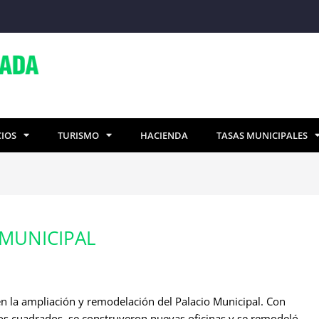
CIOS
TURISMO
HACIENDA
TASAS MUNICIPALES
 MUNICIPAL
en la ampliación y remodelación del Palacio Municipal. Con
os cuadrados, se construyeron nuevas oficinas y se remodeló