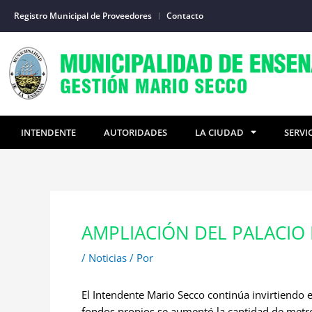
Ir
Registro Municipal de Proveedores
Contacto
al
contenido
INTENDENTE
AUTORIDADES
LA CIUDAD
SERVI
AMPLIACIÓN DEL PALACIO
/
Noticias
/ Por
El Intendente Mario Secco continúa invirtiendo 
fondos propios se aumentó la cantidad de metr