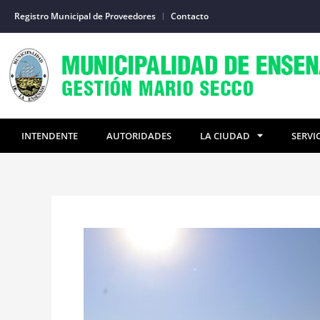
Ir
Registro Municipal de Proveedores
Contacto
al
contenido
INTENDENTE
AUTORIDADES
LA CIUDAD
SERVI