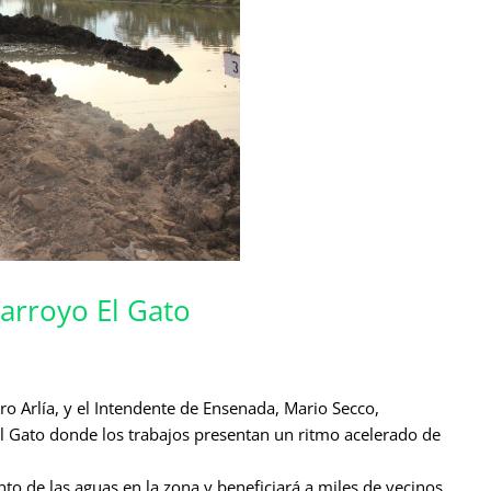
arroyo El Gato
dro Arlía, y el Intendente de Ensenada, Mario Secco,
El Gato donde los trabajos presentan un ritmo acelerado de
to de las aguas en la zona y beneficiará a miles de vecinos