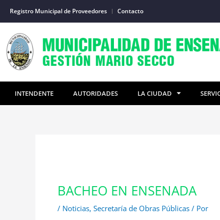
Ir
Registro Municipal de Proveedores
Contacto
al
contenido
INTENDENTE
AUTORIDADES
LA CIUDAD
SERVI
BACHEO EN ENSENADA
/
Noticias
,
Secretaría de Obras Públicas
/ Por