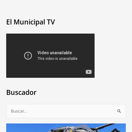
El Municipal TV
Buscador
B
u
s