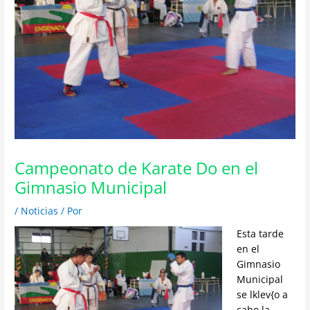
Campeonato de Karate Do en el
Gimnasio Municipal
/
Noticias
/ Por
Esta tarde
en el
Gimnasio
Municipal
se lklev{o a
cabo la