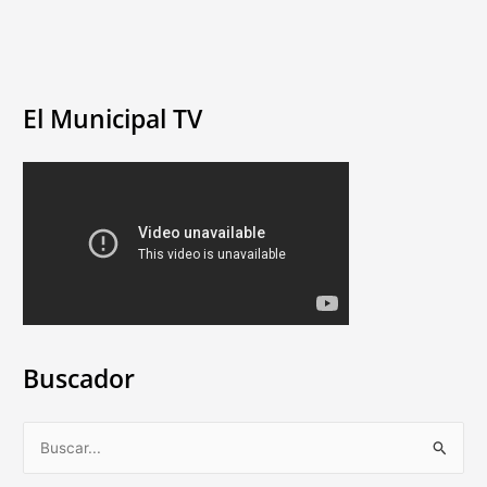
El Municipal TV
Buscador
B
u