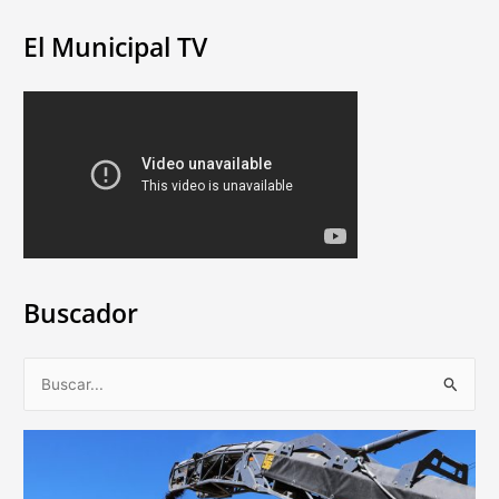
El Municipal TV
Buscador
B
u
s
c