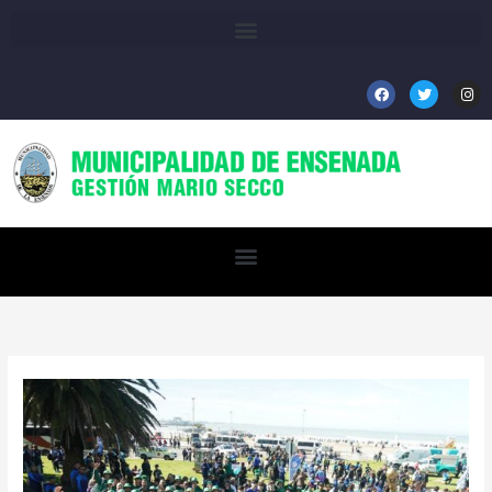
Ir
al
contenido
F
T
I
a
w
n
c
i
s
e
t
t
b
t
a
o
e
g
o
r
r
k
a
m