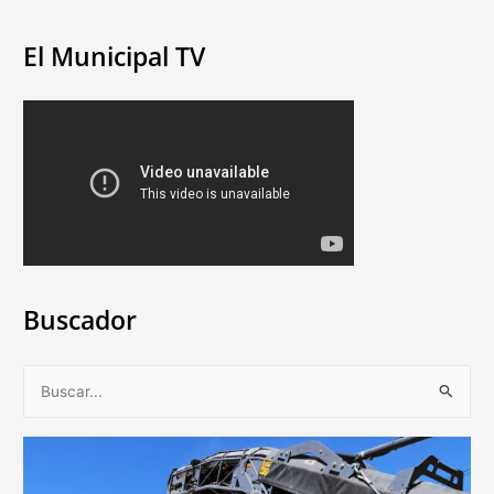
El Municipal TV
Buscador
B
u
s
c