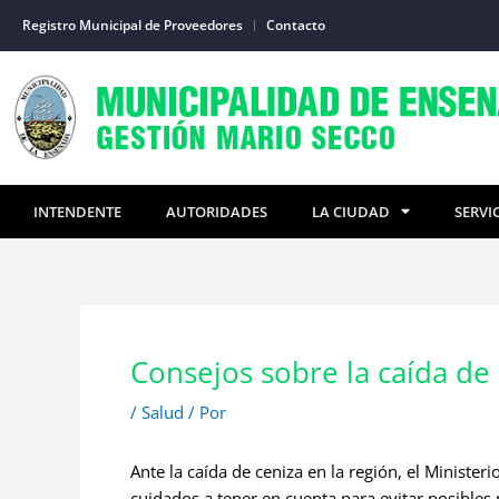
Ir
Registro Municipal de Proveedores
Contacto
al
contenido
INTENDENTE
AUTORIDADES
LA CIUDAD
SERVI
Consejos sobre la caída de
/
Salud
/ Por
Ante la caída de ceniza en la región, el Minister
cuidados a tener en cuenta para evitar posibles