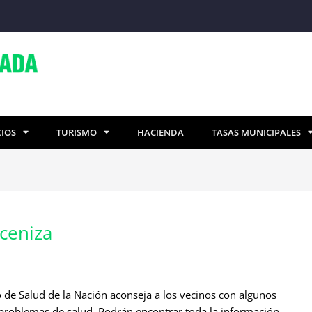
CIOS
TURISMO
HACIENDA
TASAS MUNICIPALES
 ceniza
io de Salud de la Nación aconseja a los vecinos con algunos
 problemas de salud. Podrán encontrar toda la información