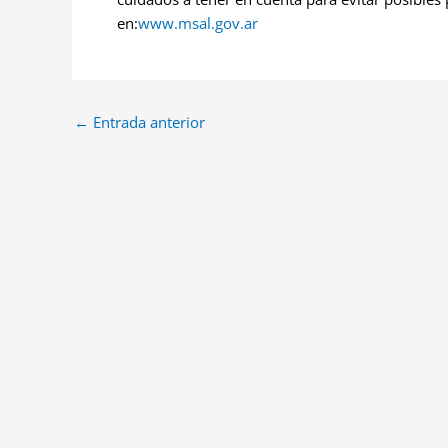
en:
www.msal.gov.ar
←
Entrada anterior