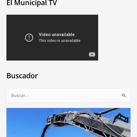
El Municipal TV
Buscador
B
u
s
c
a