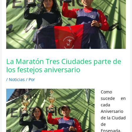
La Maratón Tres Ciudades parte de
los festejos aniversario
/
Noticias
/ Por
Como
sucede en
cada
Aniversario
de la Ciudad
de
Ensenada,