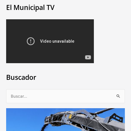
El Municipal TV
Buscador
B
u
s
c
a