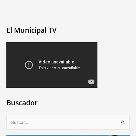
El Municipal TV
Buscador
B
u