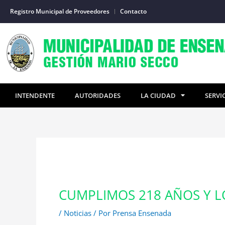
Ir
Registro Municipal de Proveedores
Contacto
al
contenido
INTENDENTE
AUTORIDADES
LA CIUDAD
SERVI
CUMPLIMOS 218 AÑOS Y L
/
Noticias
/ Por
Prensa Ensenada