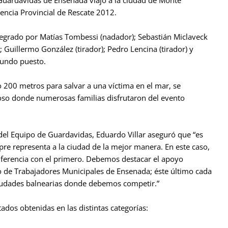
 Guardavidas de Ensenada viajó a la ciudad de Monte
ncia Provincial de Rescate 2012.
egrado por Matías Tombessi (nadador); Sebastián Miclaveck
r); Guillermo González (tirador); Pedro Lencina (tirador) y
gundo puesto.
 200 metros para salvar a una víctima en el mar, se
oso donde numerosas familias disfrutaron del evento
del Equipo de Guardavidas, Eduardo Villar aseguró que “es
re representa a la ciudad de la mejor manera. En este caso,
erencia con el primero. Debemos destacar el apoyo
to de Trabajadores Municipales de Ensenada; éste último cada
 ciudades balnearias donde debemos competir.”
tados obtenidas en las distintas categorías: