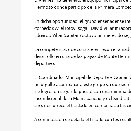
El viernes 13 de enero, el Equipo Municipal de
Hermoso donde participó de la Primera Compete
En dicha oportunidad, el grupo ensenadense int
(torpedo); Ariel Iotov (soga); David Villar (tirado
Eduardo Villar (capitán) obtuvo un merecido se
La competencia, que consiste en recorrer a nado
desarrolló en una de las playas de Monte Herm
deportivo.
El Coordinador Municipal de Deporte y Capitán 
un orgullo acompañar a éste grupo ya que siemp
se logró un segundo puesto con una mínima dif
incondicional de la Municipalidad y del Sindica
año, nos ofrece el traslado en combi hacia las
A continuación se detalla el listado con los resul