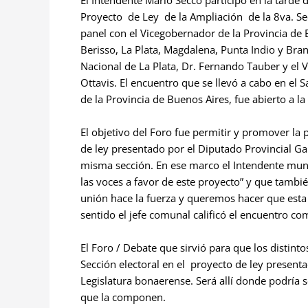
El Intendente Mario Secco participó en la tarde
Proyecto de Ley de la Ampliación de la 8va. Secc
panel con el Vicegobernador de la Provincia de B
Berisso, La Plata, Magdalena, Punta Indio y Bra
Nacional de La Plata, Dr. Fernando Tauber y el
Ottavis. El encuentro que se llevó a cabo en el
de la Provincia de Buenos Aires, fue abierto a 
El objetivo del Foro fue permitir y promover la
de ley presentado por el Diputado Provincial Gab
misma sección. En ese marco el Intendente mun
las voces a favor de este proyecto” y que tambié
unión hace la fuerza y queremos hacer que esta r
sentido el jefe comunal calificó el encuentro co
El Foro / Debate que sirvió para que los distint
Sección electoral en el proyecto de ley presenta
Legislatura bonaerense. Será allí donde podría se
que la componen.