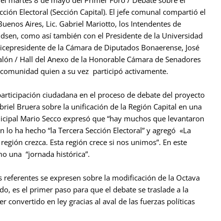
 del martes 8 de mayo del Primer Foro / Debate sobre el
ión Electoral (Sección Capital). El jefe comunal compartió el
uenos Aires, Lic. Gabriel Mariotto, los Intendentes de
ndsen, como así también con el Presidente de la Universidad
 Vicepresidente de la Cámara de Diputados Bonaerense, José
 Salón / Hall del Anexo de la Honorable Cámara de Senadores
la comunidad quien a su vez participó activamente.
 participación ciudadana en el proceso de debate del proyecto
riel Bruera sobre la unificación de la Región Capital en una
icipal Mario Secco expresó que “hay muchos que levantaron
n lo ha hecho “la Tercera Sección Electoral” y agregó «La
egión crezca. Esta región crece si nos unimos”. En este
mo una “jornada histórica”.
os referentes se expresen sobre la modificación de la Octava
do, es el primer paso para que el debate se traslade a la
r convertido en ley gracias al aval de las fuerzas políticas