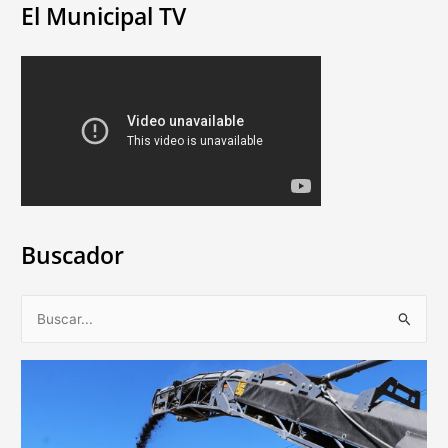
El Municipal TV
Buscador
B
u
s
c
a