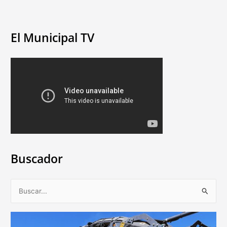
El Municipal TV
Buscador
B
u
s