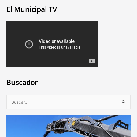
El Municipal TV
Buscador
B
u
s
c
a