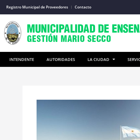
Ir
Registro Municipal de Proveedores
Contacto
al
contenido
INTENDENTE
AUTORIDADES
LA CIUDAD
SERVI