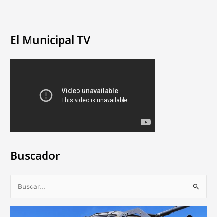
El Municipal TV
Buscador
B
u
s