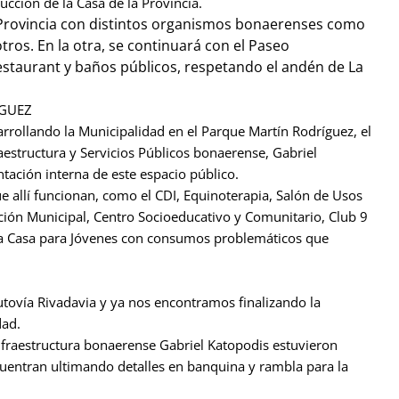
ucción de la Casa de la Provincia.
la Provincia con distintos organismos bonaerenses como
otros. En la otra, se continuará con el Paseo
staurant y baños públicos, respetando el andén de La
ÍGUEZ
arrollando la Municipalidad en el Parque Martín Rodríguez, el
raestructura y Servicios Públicos bonaerense, Gabriel
tación interna de este espacio público.
ue allí funcionan, como el CDI, Equinoterapia, Salón de Usos
ación Municipal, Centro Socioeducativo y Comunitario, Club 9
 la Casa para Jóvenes con consumos problemáticos que
tovía Rivadavia y ya nos encontramos finalizando la
dad.
Infraestructura bonaerense Gabriel Katopodis estuvieron
cuentran ultimando detalles en banquina y rambla para la