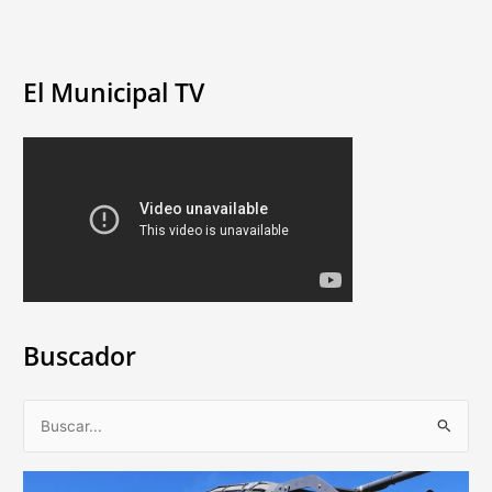
El Municipal TV
Buscador
B
u
s