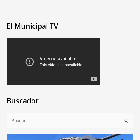
El Municipal TV
Buscador
B
u
s