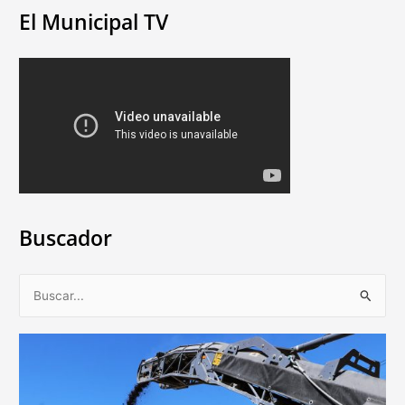
El Municipal TV
Buscador
B
u
s
c
a