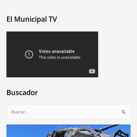
El Municipal TV
Buscador
B
u
s