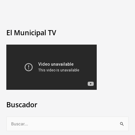
El Municipal TV
Buscador
B
u