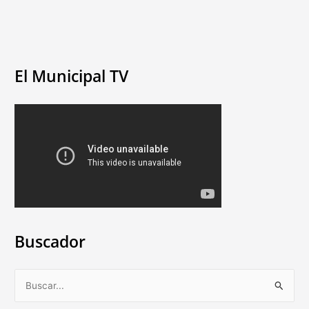
El Municipal TV
Buscador
B
u