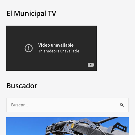
El Municipal TV
Buscador
B
u
s
c