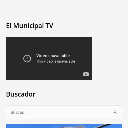
El Municipal TV
Buscador
B
u