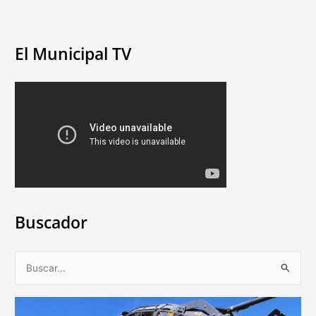
El Municipal TV
Buscador
B
u
s