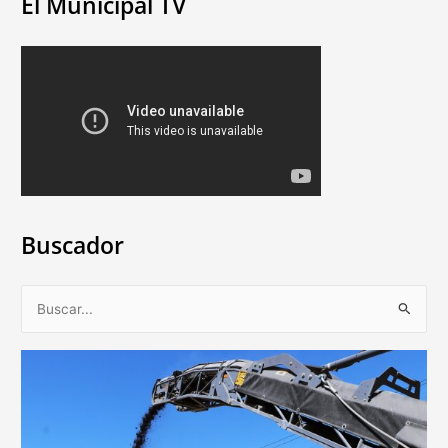
El Municipal TV
Buscador
B
u
s
c
a
r