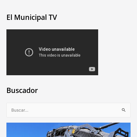
El Municipal TV
Buscador
B
u
s
c