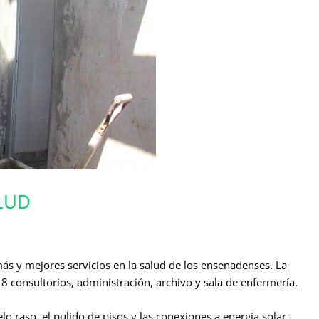
LUD
ás y mejores servicios en la salud de los ensenadenses. La
8 consultorios, administración, archivo y sala de enfermería.
elo raso, el pulido de pisos y las conexiones a energía solar.