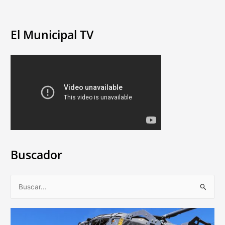
El Municipal TV
Buscador
B
u
s