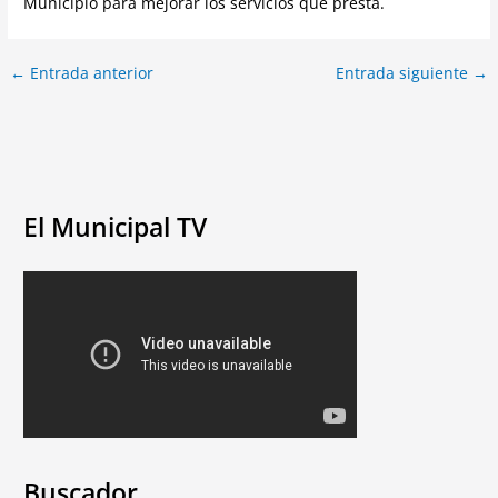
Municipio para mejorar los servicios que presta.
←
Entrada anterior
Entrada siguiente
→
El Municipal TV
Buscador