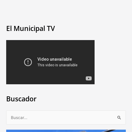
El Municipal TV
Buscador
B
u