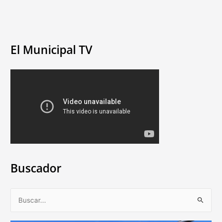
El Municipal TV
Buscador
B
u