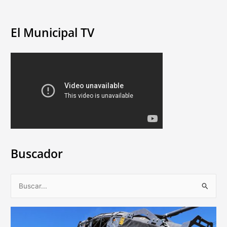
El Municipal TV
Buscador
B
u
s