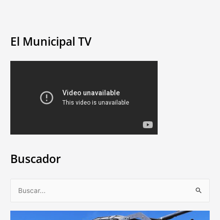
El Municipal TV
Buscador
B
u
s