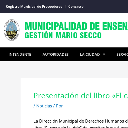
Ir
Registro Municipal de Proveedores
Contacto
al
contenido
INTENDENTE
AUTORIDADES
LA CIUDAD
SERVI
Presentación del libro «El 
/
Noticias
/ Por
La Dirección Municipal de Derechos Humanos de 
libro “El carro de la vida” del escritor Jorge Ales