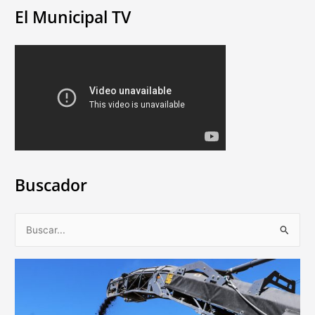
El Municipal TV
Buscador
B
u
s
c
a