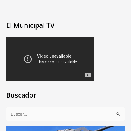
El Municipal TV
Buscador
B
u
s