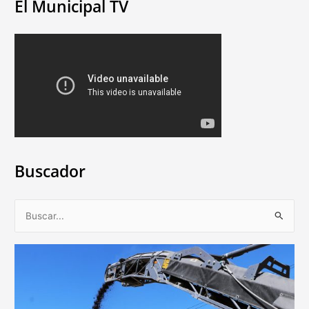
El Municipal TV
Buscador
B
u
s
c
a