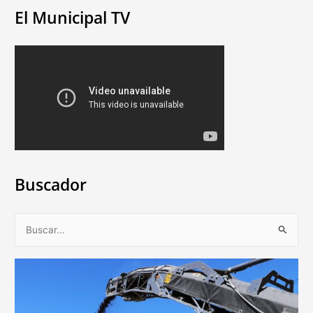
El Municipal TV
Buscador
B
u
s
c
a